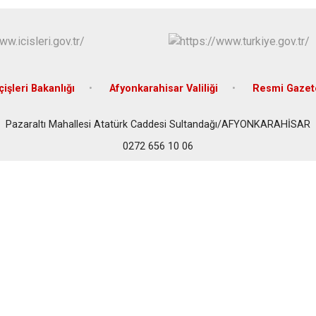
Dazkırı
Dinar
Emirdağ
Evciler
çişleri Bakanlığı
Afyonkarahisar Valiliği
Resmi Gazet
Pazaraltı Mahallesi Atatürk Caddesi Sultandağı/AFYONKARAHİSAR
0272 656 10 06