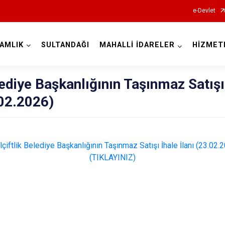
e-Devlet
AMLIK
SULTANDAĞI
MAHALLİ İDARELER
HİZMET
Afyonkarahisar
elediye Başkanlığının Taşınmaz Satışı
.02.2026)
Başmakçı
lçiftlik Belediye Başkanlığının Taşınmaz Satışı İhale İlanı (23.02.
(TIKLAYINIZ)
Bayat
Bolvadin
Çay
Çobanlar