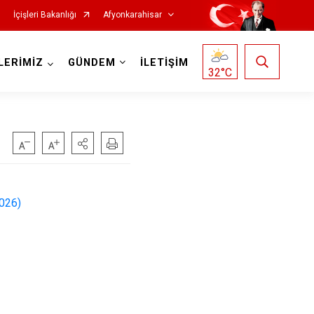
İçişleri Bakanlığı
Afyonkarahisar
LERİMİZ
GÜNDEM
İLETİŞİM
32
°C
Hocalar
2026)
İhsaniye
İscehisar
Kızılören
Sandıklı