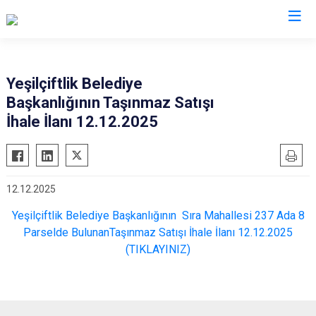
Afyonkarahisar
Yeşilçiftlik Belediye
Başkanlığının Taşınmaz Satışı
Başmakçı
Hocalar
İhale İlanı 12.12.2025
Bayat
İhsaniye
Bolvadin
İscehisar
Çay
Kızılören
12.12.2025
Çobanlar
Sandıklı
Yeşilçiftlik Belediye Başkanlığının Sıra Mahallesi 237 Ada 8
Dazkırı
Şuhut
Parselde BulunanTaşınmaz Satışı İhale İlanı 12.12.2025
Dinar
Sultandağı
(TIKLAYINIZ)
Emirdağ
Sinanpaşa
Evciler