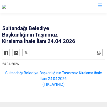
Afyonkarahisar
Sultandağı Belediye
Başkanlığının Taşınmaz
Başmakçı
Hocalar
Kiralama İhale İlanı 24.04.2026
Bayat
İhsaniye
Bolvadin
İscehisar
Çay
Kızılören
24.04.2026
Çobanlar
Sandıklı
Sultandağı Belediye Başkanlığının Taşınmaz Kiralama İhale
Dazkırı
Şuhut
İlanı 24.04.2026
Dinar
Sultandağı
(TIKLAYINIZ)
Emirdağ
Sinanpaşa
Evciler