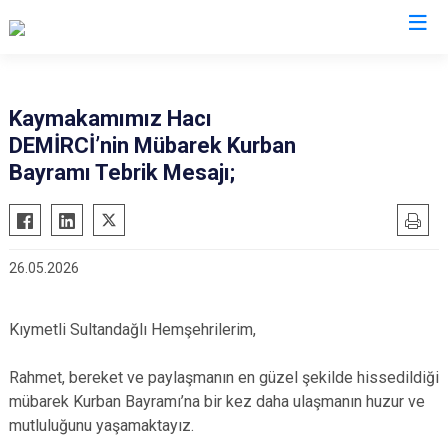
Afyonkarahisar
Kaymakamımız Hacı
DEMİRCİ’nin Mübarek Kurban
Başmakçı
Hocalar
Bayramı Tebrik Mesajı;
Bayat
İhsaniye
Bolvadin
İscehisar
Çay
Kızılören
26.05.2026
Çobanlar
Sandıklı
Dazkırı
Şuhut
Kıymetli Sultandağlı Hemşehrilerim,
Dinar
Sultandağı
Emirdağ
Sinanpaşa
Rahmet, bereket ve paylaşmanın en güzel şekilde hissedildiği
mübarek Kurban Bayramı’na bir kez daha ulaşmanın huzur ve
Evciler
mutluluğunu yaşamaktayız.