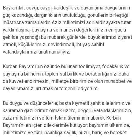
Bayramlar; sevgi, saygı, kardeşlik ve dayanışma duygularının
güç kazandığı, dargınlıkların unutulduğu, gönüllerin birleştiği
müstesna zamanlardır. Aziz milletimizi asırlardır ayakta tutan
yardımlaşma, paylaşma ve manevi değerlerimizin en güçlü
şekilde yaşandığı bu mübarek günlerde; büyüklerimizi ziyaret
etmeli, küçüklerimizi sevindirmeli, ihtiyaç sahibi
vatandaşlarımızı unutmamalıyız.
Kurban Bayramı’nın özünde bulunan teslimiyet, fedakârlık ve
paylaşma bilincinin; toplumsal birlik ve beraberliğimizi daha
da kuvvetlendirmesini, milletçe birbirimize olan muhabbet ve
dayanışmamızı artırmasını temenni ediyorum.
Bu duygu ve düşüncelerle; başta kıymetli şehit ailelerimiz ve
kahraman gazilerimiz olmak üzere, değerli vatandaşlarımızın,
aziz milletimizin ve tüm İslam âleminin mübarek Kurban
Bayramı’nı en içten dileklerimle kutluyor; bayramın ülkemize,
milletimize ve tüm insanlığa sağlık, huzur, barış ve bereket