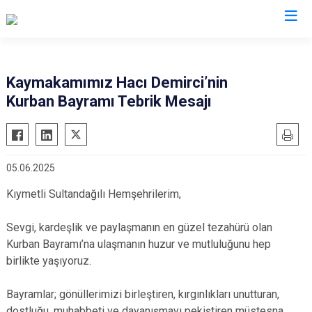
Afyonkarahisar
Kaymakamımız Hacı Demirci’nin
Kurban Bayramı Tebrik Mesajı
Başmakçı
Hocalar
Bayat
İhsaniye
Bolvadin
İscehisar
05.06.2025
Çay
Kızılören
Kıymetli Sultandağılı Hemşehrilerim,
Çobanlar
Sandıklı
Dazkırı
Şuhut
Sevgi, kardeşlik ve paylaşmanın en güzel tezahürü olan
Dinar
Sultandağı
Kurban Bayramı’na ulaşmanın huzur ve mutluluğunu hep
Emirdağ
birlikte yaşıyoruz.
Sinanpaşa
Evciler
Bayramlar; gönüllerimizi birleştiren, kırgınlıkları unutturan,
dostluğu, muhabbeti ve dayanışmayı pekiştiren müstesna